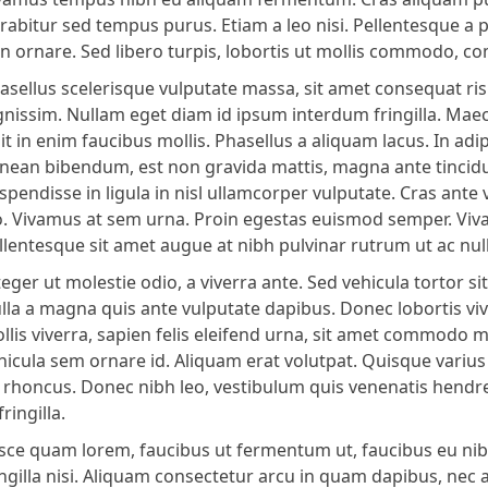
rabitur sed tempus purus. Etiam a leo nisi. Pellentesque a
n ornare. Sed libero turpis, lobortis ut mollis commodo, 
asellus scelerisque vulputate massa, sit amet consequat ris
gnissim. Nullam eget diam id ipsum interdum fringilla. Maec
lit in enim faucibus mollis. Phasellus a aliquam lacus. In adi
nean bibendum, est non gravida mattis, magna ante tincidunt
spendisse in ligula in nisl ullamcorper vulputate. Cras ante v
o. Vivamus at sem urna. Proin egestas euismod semper. Viv
llentesque sit amet augue at nibh pulvinar rutrum ut ac null
teger ut molestie odio, a viverra ante. Sed vehicula tortor si
lla a magna quis ante vulputate dapibus. Donec lobortis vi
llis viverra, sapien felis eleifend urna, sit amet commodo m
hicula sem ornare id. Aliquam erat volutpat. Quisque varius 
 rhoncus. Donec nibh leo, vestibulum quis venenatis hendre
fringilla.
sce quam lorem, faucibus ut fermentum ut, faucibus eu nibh
ingilla nisi. Aliquam consectetur arcu in quam dapibus, nec ad