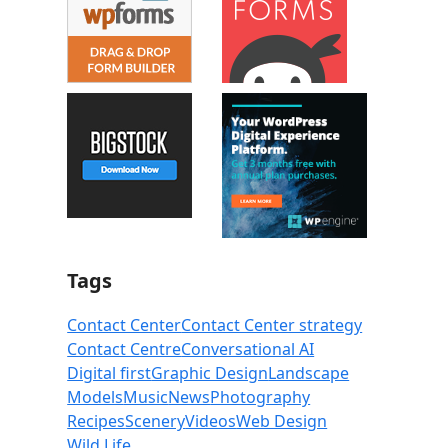
Tags
Contact Center
Contact Center strategy
Contact Centre
Conversational AI
Digital first
Graphic Design
Landscape
Models
Music
News
Photography
Recipes
Scenery
Videos
Web Design
Wild Life