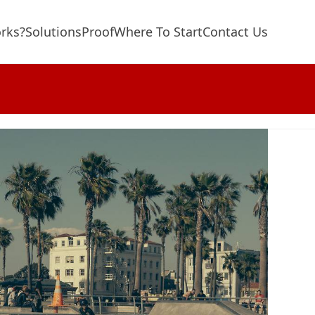
rks?
Solutions
Proof
Where To Start
Contact Us