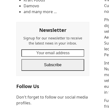
Kraft Foods
Cu
Damovo
no
and many more ...
Ph
di
Newsletter
ve
Ae
Signup for our newsletter to receive
Su
the latest news in your inbox.
le
Your
Pe
email
In
address
Subscribe
Nu
mo
ve
Follow Us
eu
in 
Don't forget to follow our social media
Fu
profiles.
fr