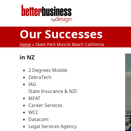
Skip
to
content
Our Successes
Home
»
Skate Park Muscle Beach California
in NZ
2 Degrees Mobile
ZebraTech
IAG
State Insurance & NZI
MFAT
Career Services
WCC
Datacom
Legal Services Agency