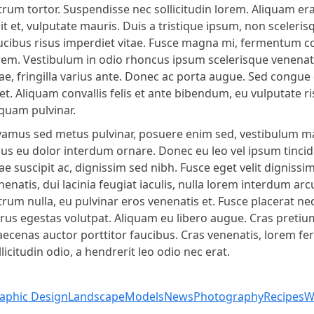
trum tortor. Suspendisse nec sollicitudin lorem. Aliquam er
lit et, vulputate mauris. Duis a tristique ipsum, non sceleris
ucibus risus imperdiet vitae. Fusce magna mi, fermentu
rem. Vestibulum in odio rhoncus ipsum scelerisque venenatis 
tae, fringilla varius ante. Donec ac porta augue. Sed cong
et. Aliquam convallis felis et ante bibendum, eu vulputate 
iquam pulvinar.
vamus sed metus pulvinar, posuere enim sed, vestibulum ma
cus eu dolor interdum ornare. Donec eu leo vel ipsum tincid
tae suscipit ac, dignissim sed nibh. Fusce eget velit dignis
nenatis, dui lacinia feugiat iaculis, nulla lorem interdum ar
trum nulla, eu pulvinar eros venenatis et. Fusce placerat 
rus egestas volutpat. Aliquam eu libero augue. Cras pretium l
ecenas auctor porttitor faucibus. Cras venenatis, lorem 
llicitudin odio, a hendrerit leo odio nec erat.
aphic Design
Landscape
Models
News
Photography
Recipes
W