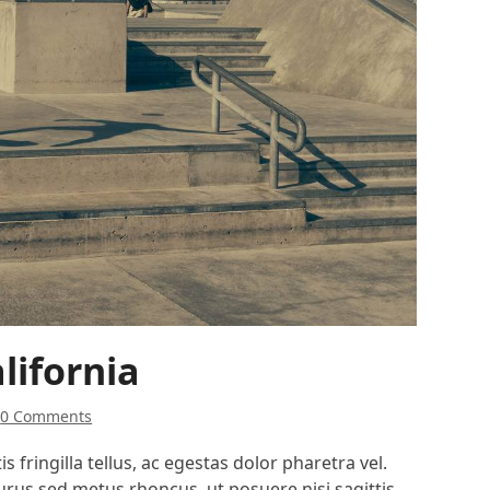
lifornia
0 Comments
s fringilla tellus, ac egestas dolor pharetra vel.
s sed metus rhoncus, ut posuere nisi sagittis.