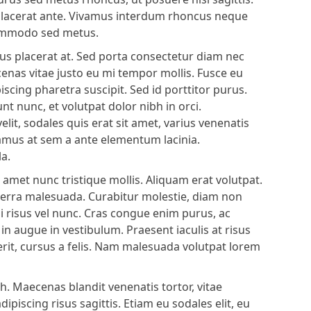
 placerat ante. Vivamus interdum rhoncus neque
commodo sed metus.
us placerat at. Sed porta consectetur diam nec
enas vitae justo eu mi tempor mollis. Fusce eu
piscing pharetra suscipit. Sed id porttitor purus.
 nunc, et volutpat dolor nibh in orci.
elit, sodales quis erat sit amet, varius venenatis
amus at sem a ante elementum lacinia.
a.
t amet nunc tristique mollis. Aliquam erat volutpat.
verra malesuada. Curabitur molestie, diam non
i risus vel nunc. Cras congue enim purus, ac
in augue in vestibulum. Praesent iaculis at risus
rit, cursus a felis. Nam malesuada volutpat lorem
. Maecenas blandit venenatis tortor, vitae
ipiscing risus sagittis. Etiam eu sodales elit, eu