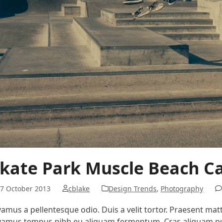
kate Park Muscle Beach Ca
7 October 2013
cblake
Design Trends
,
Photography
vamus a pellentesque odio. Duis a velit tortor. Praesent matti
vamus tempus nibh eu aliquam fermentum. Cras aliquam puru