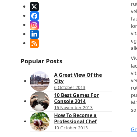
ru
X
ve
Facebook
fa
lo
Instagram
vi
LinkedIn
eg
RSS
al
Vi
Popular Posts
la
vi
A Great View Of the
ve
City
ru
6 October 2013
pu
10 Best Games For
Console 2014
Ma
16 November 2013
so
How To Become a
Professional Chef
10 October 2013
Gr