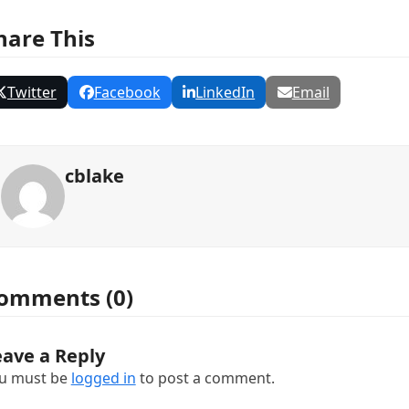
hare This
Twitter
Facebook
LinkedIn
Email
cblake
omments (0)
eave a Reply
u must be
logged in
to post a comment.