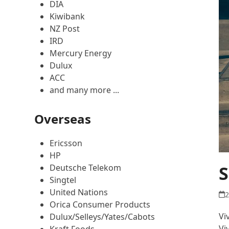
DIA
Kiwibank
NZ Post
IRD
Mercury Energy
Dulux
ACC
and many more ...
Overseas
Ericsson
HP
S
Deutsche Telekom
Singtel
United Nations
2
Orica Consumer Products
Vi
Dulux/Selleys/Yates/Cabots
Vi