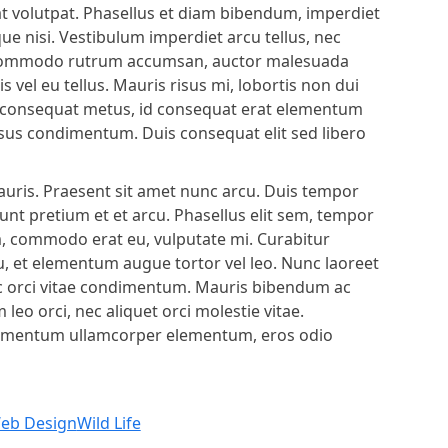
at volutpat. Phasellus et diam bibendum, imperdiet
que nisi. Vestibulum imperdiet arcu tellus, nec
m commodo rutrum accumsan, auctor malesuada
vel eu tellus. Mauris risus mi, lobortis non dui
ue consequat metus, id consequat erat elementum
risus condimentum. Duis consequat elit sed libero
uris. Praesent sit amet nunc arcu. Duis tempor
unt pretium et et arcu. Phasellus elit sem, tempor
sim, commodo erat eu, vulputate mi. Curabitur
cu, et elementum augue tortor vel leo. Nunc laoreet
nec orci vitae condimentum. Mauris bibendum ac
eo orci, nec aliquet orci molestie vitae.
fermentum ullamcorper elementum, eros odio
eb Design
Wild Life